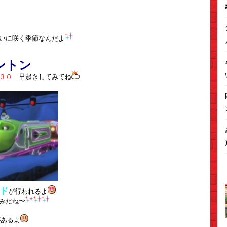
いに咲く季節なんだよ
ントン
：３０
早起きしてみてね
ド
が行われるよ
みだね〜
があるよ