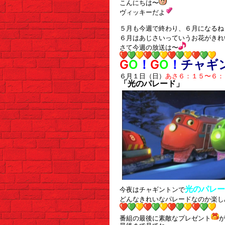
こんにちは〜
ヴィッキーだよ
５月も今週で終わり、６月になるね
６月はあじさいっていうお花がきれ
さて今週の放送は〜
G
O
！
G
O
！
チャギ
６月１日（日）
あさ６：１５〜６
「光のパレード
」
光のパレー
今夜はチャギントンで
どんなきれいなパレードなのか楽し
番組の最後に素敵なプレゼント